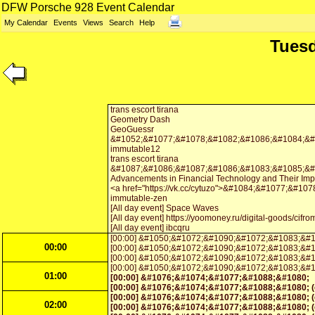
DFW Porsche 928 Event Calendar
My Calendar
Events
Views
Search
Help
Tuesd
trans escort tirana
Geometry Dash
GeoGuessr
&#1052;&#1077;&#1078;&#1082;&#1086;&#1084;&#
immutable12
trans escort tirana
&#1087;&#1086;&#1087;&#1086;&#1083;&#1085;&#
Advancements in Financial Technology and Their Impa
<a href="https://vk.cc/cytuzo">&#1084;&#1077;&#1
immutable-zen
[All day event] Space Waves
[All day event] https://yoomoney.ru/digital-goods/cifroma
[All day event] ibcqru
[00:00] &#1050;&#1072;&#1090;&#1072;&#1083;&#1
00:00
[00:00] &#1050;&#1072;&#1090;&#1072;&#1083;&#1
[00:00] &#1050;&#1072;&#1090;&#1072;&#1083;&#1
[00:00] &#1050;&#1072;&#1090;&#1072;&#1083;&#1
01:00
[00:00] &#1076;&#1074;&#1077;&#1088;&#1080;
[00:00] &#1076;&#1074;&#1077;&#1088;&#1080; (c
[00:00] &#1076;&#1074;&#1077;&#1088;&#1080; (c
02:00
[00:00] &#1076;&#1074;&#1077;&#1088;&#1080; (c