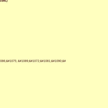
ont.)
1086;&#1075; &#1089;&#1072;&#1081;&#1090;&#