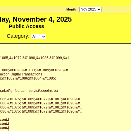
Month
:
ay, November 4, 2025
Public Access
Category:
1085;&#1072;&#1090;&#1085;&#1099;&#1
1080;&#1090;&#1100; &#1089;&#1090;&#
ct on Digital Transactions
078;&#1082;&#1086;&#1084;&#1085;
rket/igri/portali-i-servisi/popolnit-ba
086;&#1075; &#1089;&#1072;&#1081;&#1090;&#...
086;&#1075; &#1089;&#1072;&#1081;&#1090;&#...
086;&#1075; &#1089;&#1072;&#1081;&#1090;&#...
086;&#1075; &#1089;&#1072;&#1081;&#1090;&#...
ont.)
ont.)
ont.)